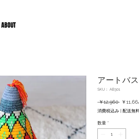
ABOUT
アートバス
SKU： AB301
通
 ￥12,960 
￥11,66
常
消費税込み
|
配送無料
価
格
数量
*