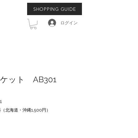
SHOPPING GUIDE
ログイン
ケット AB301
セ
4
ー
（北海道・沖縄1,500円）
ル
価
格