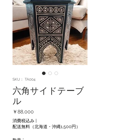
SKU： TA004
六角サイドテーブ
ル
価
￥88,000
格
消費税込み
|
配送無料（北海道・沖縄1,500円）