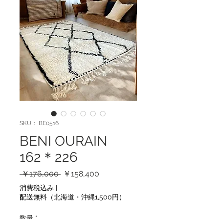
SKU： BE0516
BENI OURAIN
162＊226
通
セ
 ￥176,000 
￥158,400
常
ー
消費税込み
|
価
ル
配送無料（北海道・沖縄1,500円）
格
価
格
数量
*