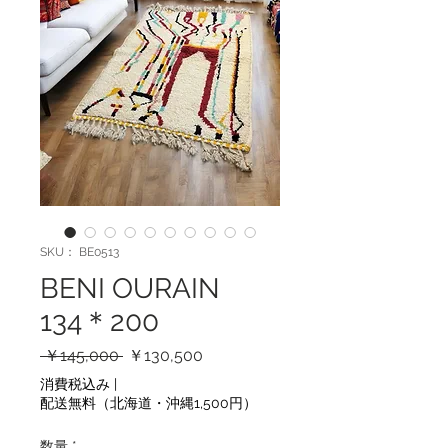
SKU： BE0513
BENI OURAIN
134＊200
通
セ
 ￥145,000 
￥130,500
常
ー
消費税込み
|
価
ル
配送無料（北海道・沖縄1,500円）
格
価
格
数量
*