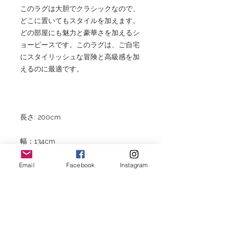
このラグは大胆でクラシックなので、
どこに置いてもスタイルを加えます。
どの部屋にも魅力と豪華さを加えるシ
ョーピースです。このラグは、ご自宅
にスタイリッシュな冒険と高級感を加
えるのに最適です。
長さ: 200cm
幅：134cm
Email
Facebook
Instagram
厚さ：3,5cm
HOME