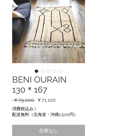
BENI OURAIN
130＊167
通
セ
 ￥79,000 
￥71,100
常
ー
消費税込み
|
価
ル
配送無料（北海道・沖縄1,500円）
格
価
格
在庫なし