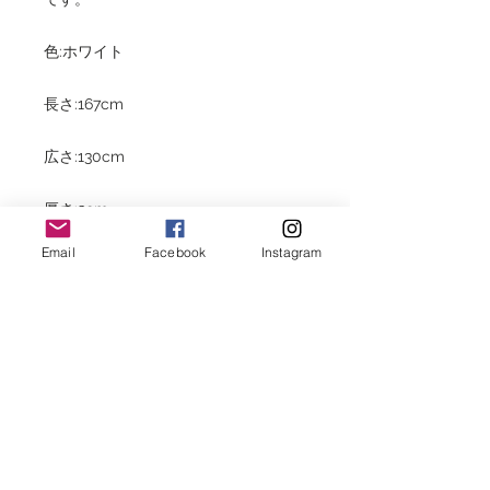
色:ホワイト
長さ:167cm
広さ:130cm
厚さ:3cm
Email
Facebook
Instagram
HOME
CATEGORIES
SPECIAL ITEMS
GALLARY
SHOP
CARPET