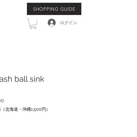
SHOPPING GUIDE
ログイン
sh ball sink
セ
00
ー
（北海道・沖縄1,500円）
ル
価
格