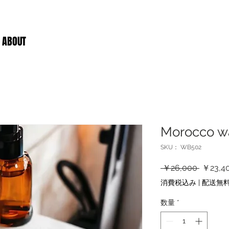
ABOUT
Morocco wa
SKU： WB502
通
 ￥26,000 
￥23,4
常
消費税込み
|
配送無料
価
格
数量
*